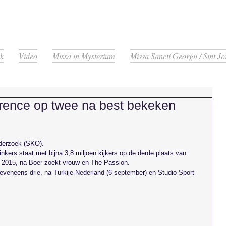
k
Video
Missa in Mysterium
Missa Sancti Georgii / Sint Jo
rence op twee na best bekeken
nderzoek (SKO).
ers staat met bijna 3,8 miljoen kijkers op de derde plaats van 
 2015, na Boer zoekt vrouw en The Passion.
veneens drie, na Turkije-Nederland (6 september) en Studio Sport 