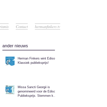
rismis
Contact
hermanfinkers tv
ander nieuws
Herman Finkers wint Edison
Klassiek publieksprijs!
Missa Sancti Georgii is
genomineerd voor de Edison
Publieksprijs. Stemmen kan
nog t/m 1 september.