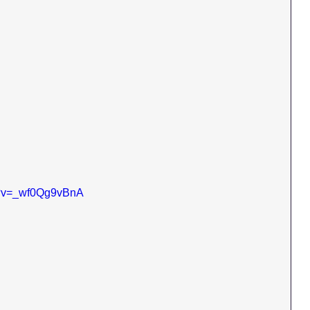
h?v=_wf0Qg9vBnA