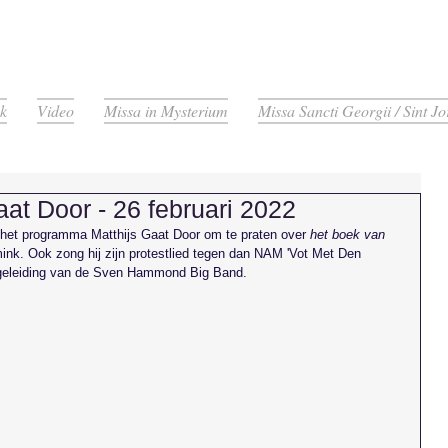
k
Video
Missa in Mysterium
Missa Sancti Georgii / Sint Jo
aat Door - 26 februari 2022
n het programma Matthijs Gaat Door om te praten over 
het boek van 
mink. Ook zong hij zijn protestlied tegen dan NAM 'Vot Met Den 
begeleiding van de Sven Hammond Big Band.