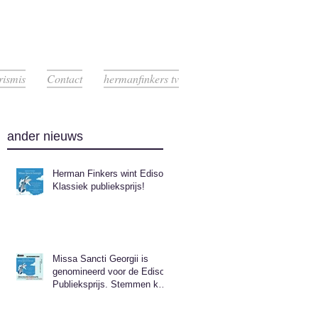
rismis
Contact
hermanfinkers tv
ander nieuws
Herman Finkers wint Edison
Klassiek publieksprijs!
Missa Sancti Georgii is
genomineerd voor de Edison
Publieksprijs. Stemmen kan
nog t/m 1 september.