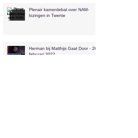
Plenair kamerdebat over NAM-
lozingen in Twente
Herman bij Matthijs Gaat Door - 26
februari 2022
Archief
oktober 2024
(1)
1 post
juli 2024
(1)
1 post
oktober 2023
(1)
1 post
september 2023
(2)
2 posts
mei 2023
(1)
1 post
april 2023
(1)
1 post
maart 2023
(1)
1 post
maart 2022
(4)
4 posts